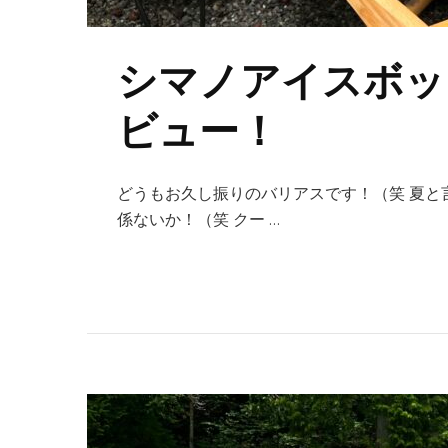
シマノアイスボック
ビュー！
どうもお久し振りのバリアスです！（笑 夏と
係ないか！（笑 クー …