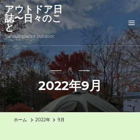
アウトドア日
誌〜日々のこ
と
Various places outdoor
月
2022年9月
ホーム
2022年
9月