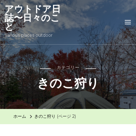
アウトドア日
誌〜日々のこ
と
Various places outdoor
カテゴリー
きのこ狩り
ホーム
きのこ狩り
(ページ 2)