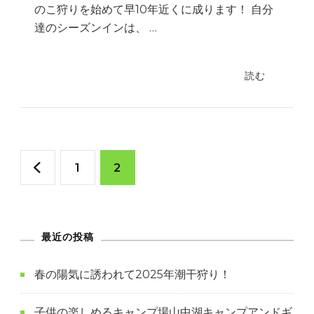
のこ狩りを始めて早10年近くに成ります！ 自分
達のシーズンインは、 …
読む
投
固
固
1
2
稿
定
定
の
最近の投稿
ペ
ペ
ペ
ー
ー
春の陽気に誘われて2025年潮干狩り！
ー
ジ
ジ
子供の楽しめるキャンプ場山中湖キャンプアンドギ