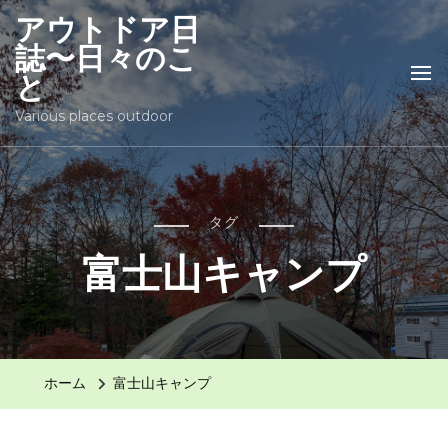
アウトドア日
誌〜日々のこ
と
Various places outdoor
タグ
富士山キャンプ
ホーム
富士山キャンプ