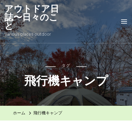
アウトドア日
誌〜日々のこ
と
Various places outdoor
タグ
飛行機キャンプ
ホーム
飛行機キャンプ