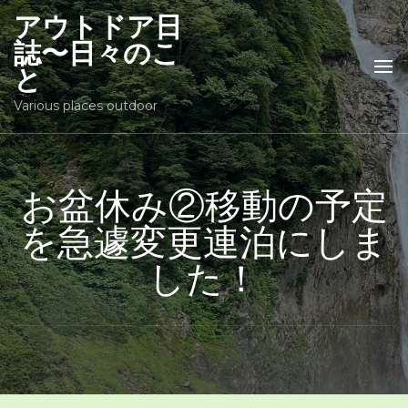
アウトドア日
誌〜日々のこ
と
Various places outdoor
お盆休み②移動の予定
を急遽変更連泊にしま
した！