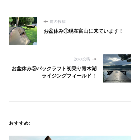
投
前の投稿
お盆休み①現在富山に来ています！
稿
ナ
次の投稿
ビ
お盆休み③パックラフト初乗り青木湖
ライジングフィールド！
ゲ
ー
シ
おすすめ:
ョ