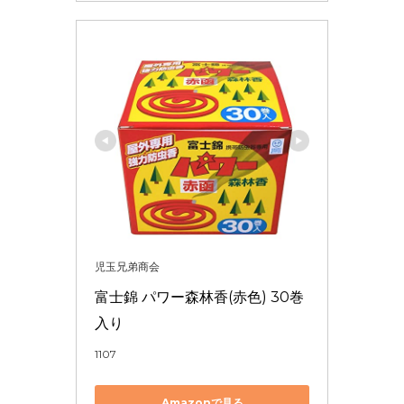
児玉兄弟商会
富士錦 パワー森林香(赤色) 30巻
入り
1107
Amazonで見る