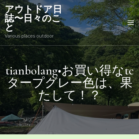
アウトドア日
誌〜日々のこ
と
Various places outdoor
tianbolang•お買い得なtc
タープグレー色は、果
たして！？