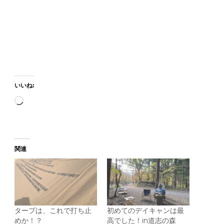
いいね:
読
み
込
み
関連
中…
タープは、これで打ち止
初めてのデイキャンは最
めか！？
高でした！in道志の森