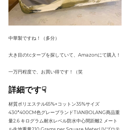
中華製ですね！（多分）
大き目のtcタープを探していて、Amazonにて購入！
一万円程度で、お買い得です！（笑
詳細です☟
材質ポリエステル65%+コットン35%サイズ
430*400CM色グレーブランドTIANBOLANG商品重
量2.6 キログラム耐水レベル防水中心間距離2 メート
ル生地重量210 Grams per Square MeterUVプロテ